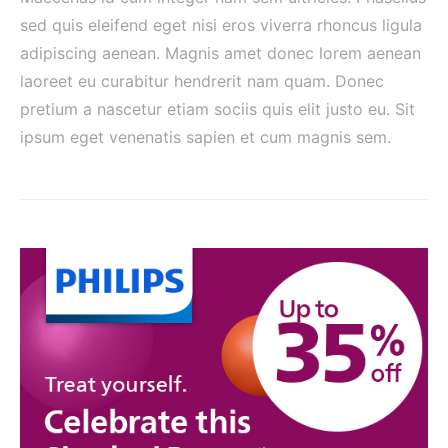
sed quis eleifend eget nisi eros viverra rhoncus ligula
adipiscing aenean. Magnis amet donec lorem aenean
laoreet eu curabitur hendrerit nam quam. Donec
pretium a nascetur etiam sociis quis elit justo eu. Sit
ipsum eget venenatis sapien et cum magnis sem.